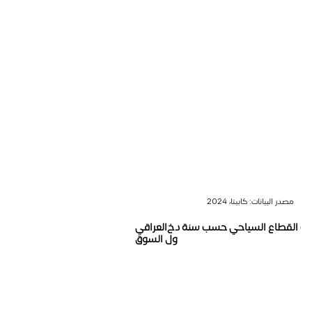
مصدر البيانات: كابيتا، 2024
ات القطاع السياحي حسب سنة دخول السوق
العراقي